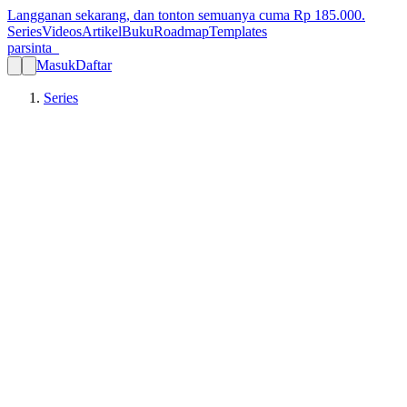
Langganan sekarang, dan tonton semuanya cuma Rp
185.000
.
Series
Videos
Artikel
Buku
Roadmap
Templates
parsinta_
Masuk
Daftar
Series