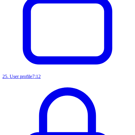
25
.
User profile
7:12