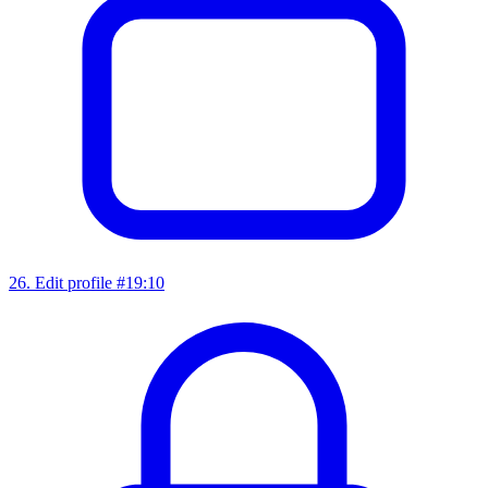
26
.
Edit profile #1
9:10