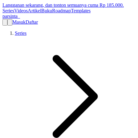
Langganan sekarang, dan tonton semuanya cuma Rp
185.000
.
Series
Videos
Artikel
Buku
Roadmap
Templates
parsinta_
Masuk
Daftar
Series