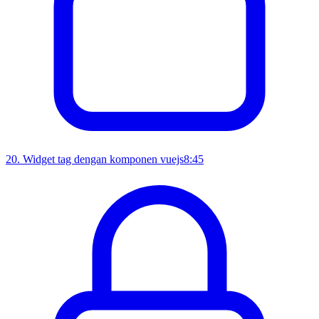
20
.
Widget tag dengan komponen vuejs
8:45