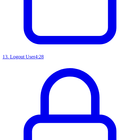
13
.
Logout User
4:28