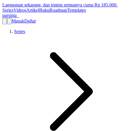
Langganan sekarang, dan tonton semuanya cuma Rp
185.000
.
Series
Videos
Artikel
Buku
Roadmap
Templates
parsinta_
Masuk
Daftar
Series