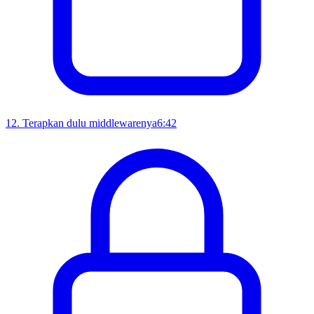
12
.
Terapkan dulu middlewarenya
6:42