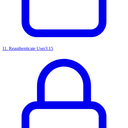
11
.
Reauthenticate User
3:15