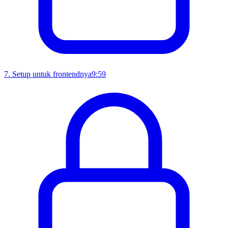
7
.
Setup untuk frontendnya
9:59