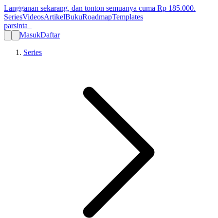
Langganan sekarang, dan tonton semuanya cuma Rp
185.000
.
Series
Videos
Artikel
Buku
Roadmap
Templates
parsinta_
Masuk
Daftar
Series