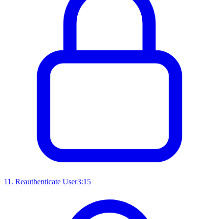
11
.
Reauthenticate User
3:15