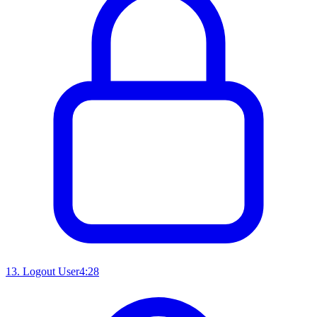
13
.
Logout User
4:28