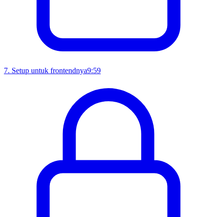
7
.
Setup untuk frontendnya
9:59