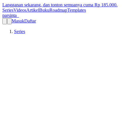
Langganan sekarang, dan tonton semuanya cuma Rp
185.000
.
Series
Videos
Artikel
Buku
Roadmap
Templates
parsinta_
Masuk
Daftar
Series