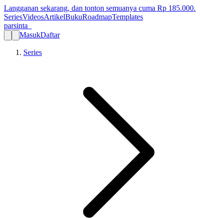
Langganan sekarang, dan tonton semuanya cuma Rp
185.000
.
Series
Videos
Artikel
Buku
Roadmap
Templates
parsinta_
Masuk
Daftar
Series