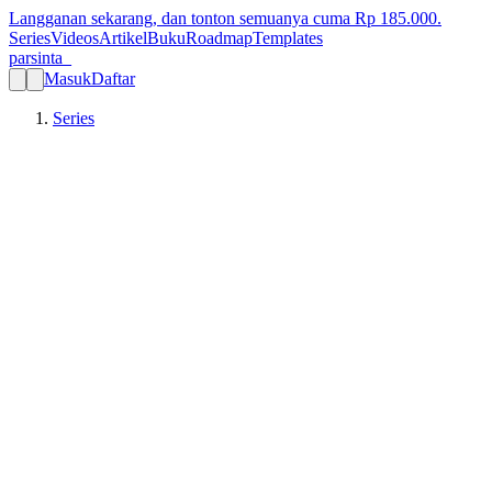
Langganan sekarang, dan tonton semuanya cuma Rp
185.000
.
Series
Videos
Artikel
Buku
Roadmap
Templates
parsinta_
Masuk
Daftar
Series