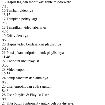
15
.
Hapus tag dan modifikasi route middleware
7:18
16
.
Tambah videonya
18:15
17
.
Terapkan policy lagi
2:00
18
.
Tampilkan video tabel nya
4:02
19
.
Edit video nya
8:28
20
.
Hapus video berdasarkan playlistnya
5:19
21
.
Persiapkan endpoint untuk playlist nya
11:48
22
.
Endpoint lihat playlist
3:00
23
.
Video enpoint
10:56
24
.
Setup sanctum dan auth nya
8:23
25
.
User enpoint dan auth sanctum
8:48
26
.
User Playlist & Playlist User
8:10
27
.
Kita butuh funtionality untuk beli playlist nya