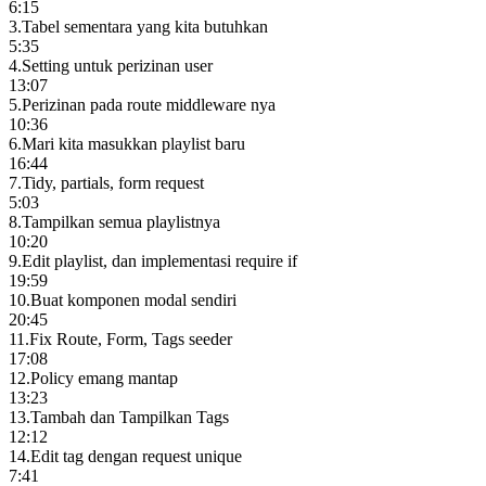
6:15
3
.
Tabel sementara yang kita butuhkan
5:35
4
.
Setting untuk perizinan user
13:07
5
.
Perizinan pada route middleware nya
10:36
6
.
Mari kita masukkan playlist baru
16:44
7
.
Tidy, partials, form request
5:03
8
.
Tampilkan semua playlistnya
10:20
9
.
Edit playlist, dan implementasi require if
19:59
10
.
Buat komponen modal sendiri
20:45
11
.
Fix Route, Form, Tags seeder
17:08
12
.
Policy emang mantap
13:23
13
.
Tambah dan Tampilkan Tags
12:12
14
.
Edit tag dengan request unique
7:41