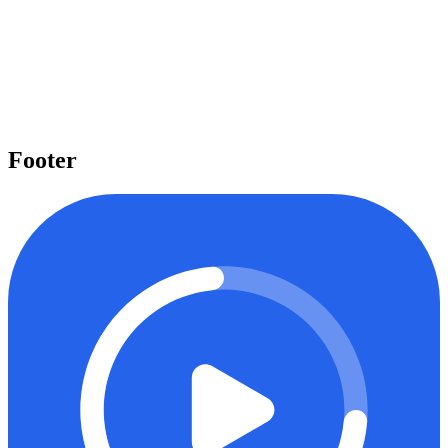
Pelajari beragam topik penting
Kami menyediakan beragam topik penting seperti Laravel, React,
Next.js, Tailwind CSS, dan banyak lagi yang dapat Anda pelajari
untuk meningkatkan level keahlian Anda.
Mulai belajar
Footer