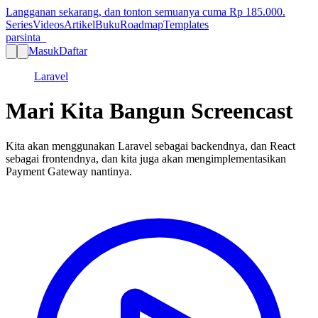
Langganan sekarang, dan tonton semuanya cuma Rp
185.000
.
Series
Videos
Artikel
Buku
Roadmap
Templates
parsinta_
Masuk
Daftar
Laravel
Mari Kita Bangun Screencast
Kita akan menggunakan Laravel sebagai backendnya, dan React
sebagai frontendnya, dan kita juga akan mengimplementasikan
Payment Gateway nantinya.