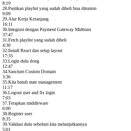
8:19
28
.
Pastikan playlist yang sudah dibeli bisa ditonton
9:09
29
.
Alur Kerja Keranjang
16:11
30
.
Integrasi dengan Payment Gateway Midtrans
37:47
31
.
Fetch playlist yang sudah dibeli
4:30
32
.
Install React dan setup layout
17:35
33
.
Login dulu dong
12:47
34
.
Sanctum Custom Domain
3:36
35
.
Kita butuh state management
11:17
36
.
Logout user and fix login
7:03
37
.
Terapkan middleware
6:00
38
.
Register user
8:35
39
.
Validasi dulu sebelum kita melanjutkannya
5:01