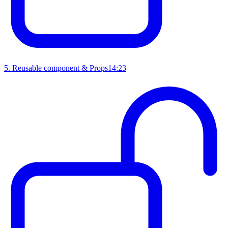
5
.
Reusable component & Props
14:23