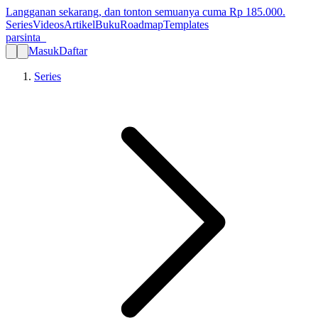
Langganan sekarang, dan tonton semuanya cuma Rp
185.000
.
Series
Videos
Artikel
Buku
Roadmap
Templates
parsinta_
Masuk
Daftar
Series