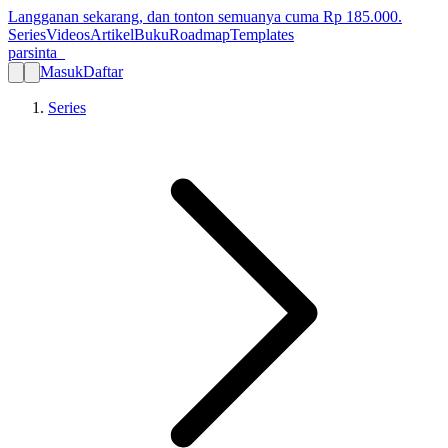
Langganan sekarang, dan tonton semuanya cuma Rp
185.000
.
Series
Videos
Artikel
Buku
Roadmap
Templates
parsinta_
Masuk
Daftar
Series