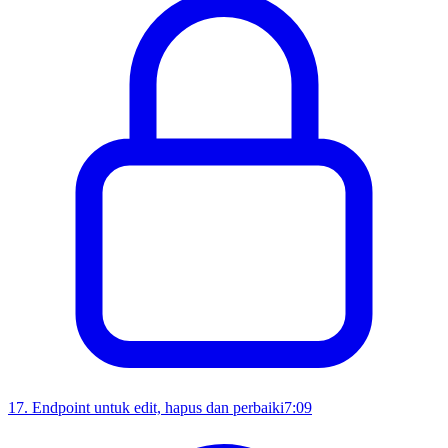
17
.
Endpoint untuk edit, hapus dan perbaiki
7:09