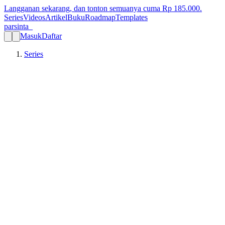
Langganan sekarang, dan tonton semuanya cuma Rp
185.000
.
Series
Videos
Artikel
Buku
Roadmap
Templates
parsinta_
Masuk
Daftar
Series