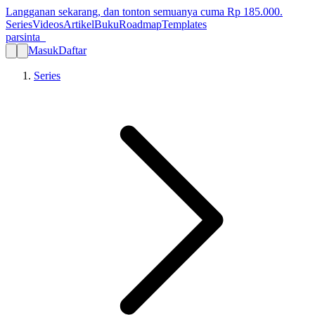
Langganan sekarang, dan tonton semuanya cuma Rp
185.000
.
Series
Videos
Artikel
Buku
Roadmap
Templates
parsinta_
Masuk
Daftar
Series