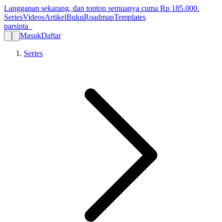
Langganan sekarang, dan tonton semuanya cuma Rp
185.000
.
Series
Videos
Artikel
Buku
Roadmap
Templates
parsinta_
Masuk
Daftar
Series