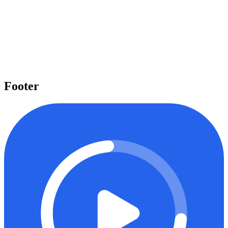
Pelajari beragam topik penting
Kami menyediakan beragam topik penting seperti Laravel, React,
Next.js, Tailwind CSS, dan banyak lagi yang dapat Anda pelajari
untuk meningkatkan level keahlian Anda.
Mulai belajar
Footer