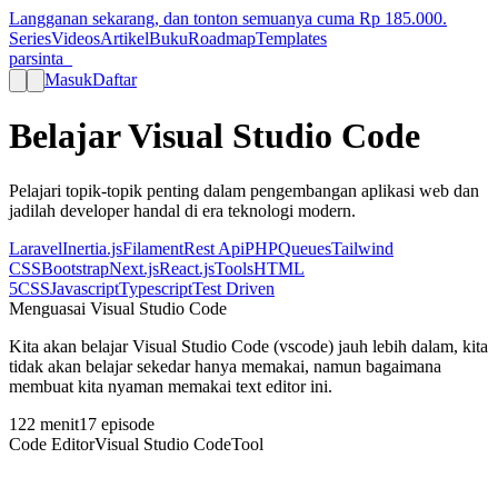
Langganan sekarang, dan tonton semuanya cuma Rp
185.000
.
Series
Videos
Artikel
Buku
Roadmap
Templates
parsinta_
Masuk
Daftar
Belajar Visual Studio Code
Pelajari topik-topik penting dalam pengembangan aplikasi web dan
jadilah developer handal di era teknologi modern.
Laravel
Inertia.js
Filament
Rest Api
PHP
Queues
Tailwind
CSS
Bootstrap
Next.js
React.js
Tools
HTML
5
CSS
Javascript
Typescript
Test Driven
Menguasai Visual Studio Code
Kita akan belajar Visual Studio Code (vscode) jauh lebih dalam, kita
tidak akan belajar sekedar hanya memakai, namun bagaimana
membuat kita nyaman memakai text editor ini.
122
menit
17
episode
Code Editor
Visual Studio Code
Tool