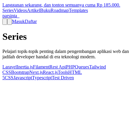
Langganan sekarang, dan tonton semuanya cuma Rp
185.000
.
Series
Videos
Artikel
Buku
Roadmap
Templates
parsinta_
Masuk
Daftar
Series
Pelajari topik-topik penting dalam pengembangan aplikasi web dan
jadilah developer handal di era teknologi modern.
Laravel
Inertia.js
Filament
Rest Api
PHP
Queues
Tailwind
CSS
Bootstrap
Next.js
React.js
Tools
HTML
5
CSS
Javascript
Typescript
Test Driven
Pelajari beragam topik penting
Kami menyediakan beragam topik penting seperti Laravel, React,
Next.js, Tailwind CSS, dan banyak lagi yang dapat Anda pelajari
untuk meningkatkan level keahlian Anda.