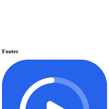
Pelajari beragam topik penting
Kami menyediakan beragam topik penting seperti Laravel, React,
Next.js, Tailwind CSS, dan banyak lagi yang dapat Anda pelajari
untuk meningkatkan level keahlian Anda.
Mulai belajar
Footer