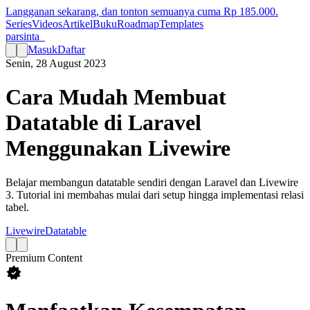
Langganan sekarang, dan tonton semuanya cuma Rp
185.000
.
Series
Videos
Artikel
Buku
Roadmap
Templates
parsinta_
Masuk
Daftar
Senin, 28 August 2023
Cara Mudah Membuat
Datatable di Laravel
Menggunakan Livewire
Belajar membangun datatable sendiri dengan Laravel dan Livewire
3. Tutorial ini membahas mulai dari setup hingga implementasi relasi
tabel.
Livewire
Datatable
Premium Content