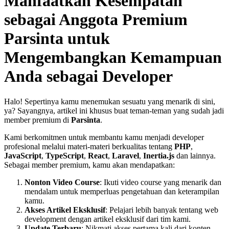
Manfaatkan Kesempatan
sebagai Anggota Premium
Parsinta untuk
Mengembangkan Kemampuan
Anda sebagai Developer
Halo! Sepertinya kamu menemukan sesuatu yang menarik di sini,
ya? Sayangnya, artikel ini khusus buat teman-teman yang sudah jadi
member premium di
Parsinta
.
Kami berkomitmen untuk membantu kamu menjadi developer
profesional melalui materi-materi berkualitas tentang
PHP
,
JavaScript
,
TypeScript
,
React
,
Laravel
,
Inertia.js
dan lainnya.
Sebagai member premium, kamu akan mendapatkan:
Nonton Video Course
: Ikuti video course yang menarik dan
mendalam untuk memperluas pengetahuan dan keterampilan
kamu.
Akses Artikel Eksklusif
: Pelajari lebih banyak tentang web
development dengan artikel eksklusif dari tim kami.
Update Terbaru
: Nikmati akses pertama kali dari konten