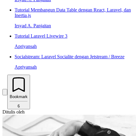
Tutorial Membangun Data Table dengan React, Laravel, dan
Inertia.js
Irsyad A. Panjaitan
Tutorial Laravel Livewire 3
Apriyansah
Socialstream: Laravel Socialite dengan Jetstream / Breeze
Apriyansah
Bookmark
6
Ditulis oleh