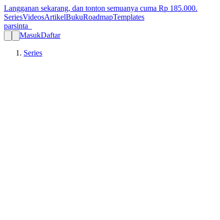
Langganan sekarang, dan tonton semuanya cuma Rp
185.000
.
Series
Videos
Artikel
Buku
Roadmap
Templates
parsinta_
Masuk
Daftar
Series