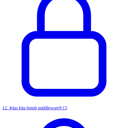
12
.
Jelas kita butuh middleware
9:15