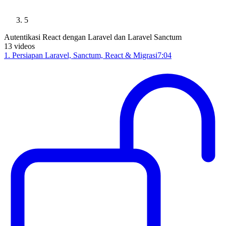
5
Autentikasi React dengan Laravel dan Laravel Sanctum
13
videos
1
.
Persiapan Laravel, Sanctum, React & Migrasi
7:04