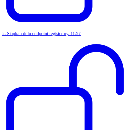
2
.
Siapkan dulu endpoint register nya
11:57