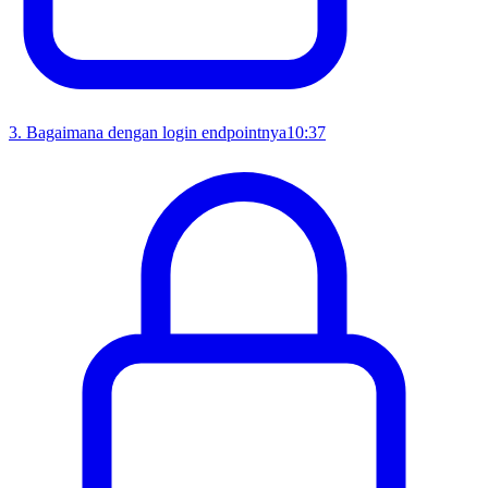
3
.
Bagaimana dengan login endpointnya
10:37