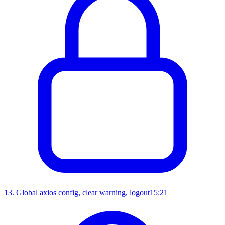
13
.
Global axios config, clear warning, logout
15:21