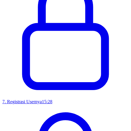
7
.
Registrasi Usernya
15:28