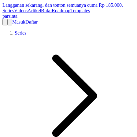
Langganan sekarang, dan tonton semuanya cuma Rp
185.000
.
Series
Videos
Artikel
Buku
Roadmap
Templates
parsinta_
Masuk
Daftar
Series