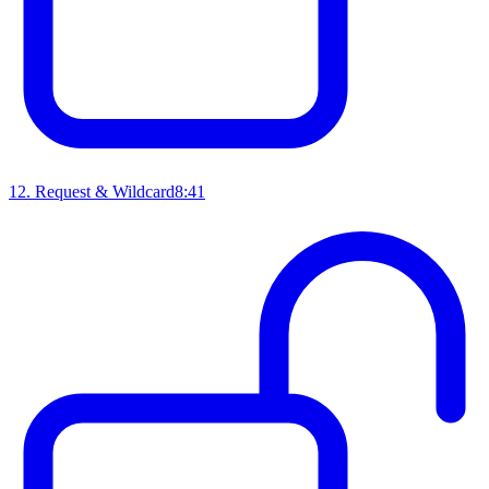
12
.
Request & Wildcard
8:41