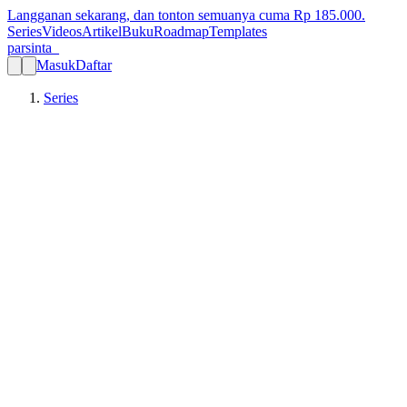
Langganan sekarang, dan tonton semuanya cuma Rp
185.000
.
Series
Videos
Artikel
Buku
Roadmap
Templates
parsinta_
Masuk
Daftar
Series