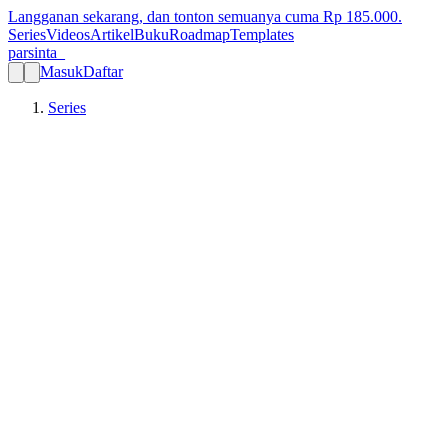
Langganan sekarang, dan tonton semuanya cuma Rp
185.000
.
Series
Videos
Artikel
Buku
Roadmap
Templates
parsinta_
Masuk
Daftar
Series