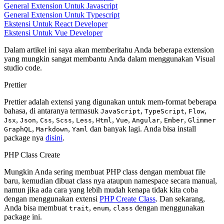
General Extension Untuk Javascript
General Extension Untuk Typescript
Ekstensi Untuk React Developer
Ekstensi Untuk Vue Developer
Dalam artikel ini saya akan memberitahu Anda beberapa extension
yang mungkin sangat membantu Anda dalam menggunakan Visual
studio code.
Prettier
Prettier adalah extensi yang digunakan untuk mem-format beberapa
bahasa, di antaranya termasuk
,
,
,
JavaScript
TypeScript
Flow
,
,
,
,
,
,
,
,
,
Jsx
Json
Css
Scss
Less
Html
Vue
Angular
Ember
Glimmer
,
,
dan banyak lagi. Anda bisa install
GraphQL
Markdown
Yaml
package nya
disini
.
PHP Class Create
Mungkin Anda sering membuat PHP class dengan membuat file
baru, kemudian dibuat class nya ataupun namespace secara manual,
namun jika ada cara yang lebih mudah kenapa tidak kita coba
dengan menggunakan extensi
PHP Create Class
. Dan sekarang,
Anda bisa membuat
,
,
dengan menggunakan
trait
enum
class
package ini.