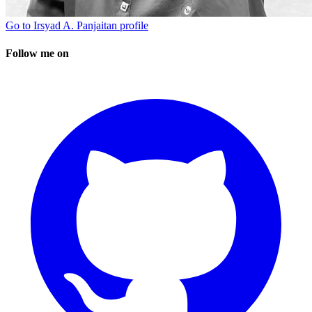
Go to
Irsyad A. Panjaitan
profile
Follow me on