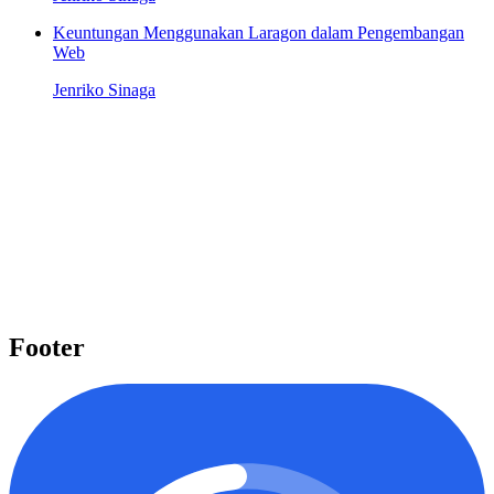
Keuntungan Menggunakan Laragon dalam Pengembangan
Web
Jenriko Sinaga
Pelajari beragam topik penting
Kami menyediakan beragam topik penting seperti Laravel, React,
Next.js, Tailwind CSS, dan banyak lagi yang dapat Anda pelajari
untuk meningkatkan level keahlian Anda.
Mulai belajar
Footer