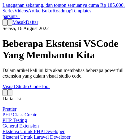
Langganan sekarang, dan tonton semuanya cuma Rp
185.000
.
Series
Videos
Artikel
Buku
Roadmap
Templates
parsinta_
Masuk
Daftar
Selasa, 16 August 2022
Beberapa Ekstensi VSCode
Yang Membantu Kita
Dalam artikel kali ini kita akan membahas beberapa powerfull
extension yang dalam visual studio code.
Visual Studio Code
Tool
Daftar Isi
Prettier
PHP Class Create
PHP Testing
General Extension
Ekstensi Untuk PHP Developer
Ekstensi Untuk Laravel Developer