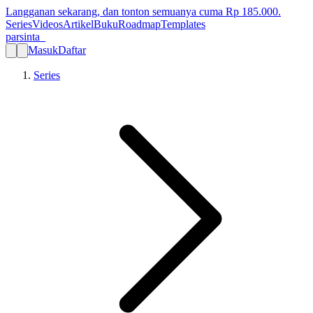
Langganan sekarang, dan tonton semuanya cuma Rp
185.000
.
Series
Videos
Artikel
Buku
Roadmap
Templates
parsinta_
Masuk
Daftar
Series