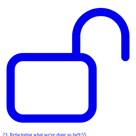
23
.
Refactoring what we've done so far
9:55