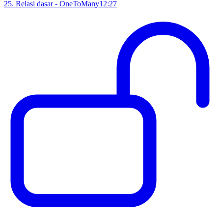
25
.
Relasi dasar - OneToMany
12:27