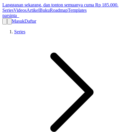
Langganan sekarang, dan tonton semuanya cuma Rp
185.000
.
Series
Videos
Artikel
Buku
Roadmap
Templates
parsinta_
Masuk
Daftar
Series