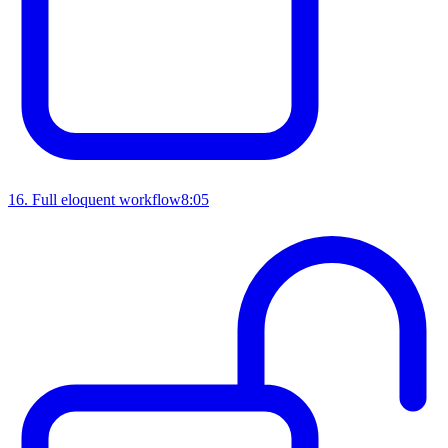
16
.
Full eloquent workflow
8:05