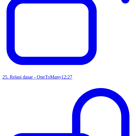
25
.
Relasi dasar - OneToMany
12:27