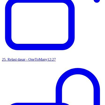
25
.
Relasi dasar - OneToMany
12:27