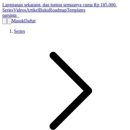
Langganan sekarang, dan tonton semuanya cuma Rp
185.000
.
Series
Videos
Artikel
Buku
Roadmap
Templates
parsinta_
Masuk
Daftar
Series