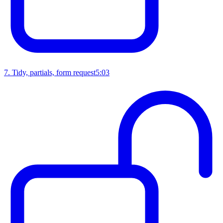
7
.
Tidy, partials, form request
5:03