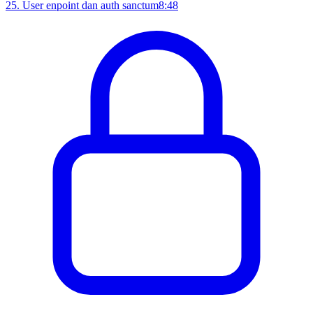
25
.
User enpoint dan auth sanctum
8:48