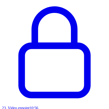
23
.
Video enpoint
10:56