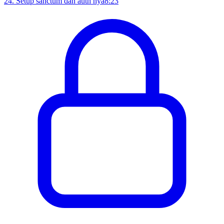
24
.
Setup sanctum dan auth nya
8:23