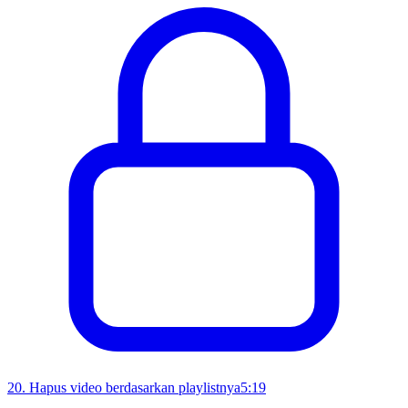
20
.
Hapus video berdasarkan playlistnya
5:19