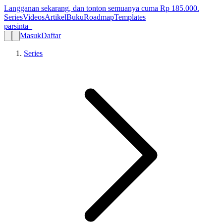
Langganan sekarang, dan tonton semuanya cuma Rp
185.000
.
Series
Videos
Artikel
Buku
Roadmap
Templates
parsinta_
Masuk
Daftar
Series