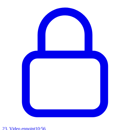
23
.
Video enpoint
10:56