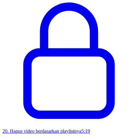
20
.
Hapus video berdasarkan playlistnya
5:19