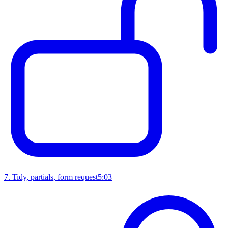
7
.
Tidy, partials, form request
5:03