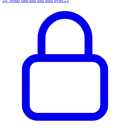
24
.
Setup sanctum dan auth nya
8:23