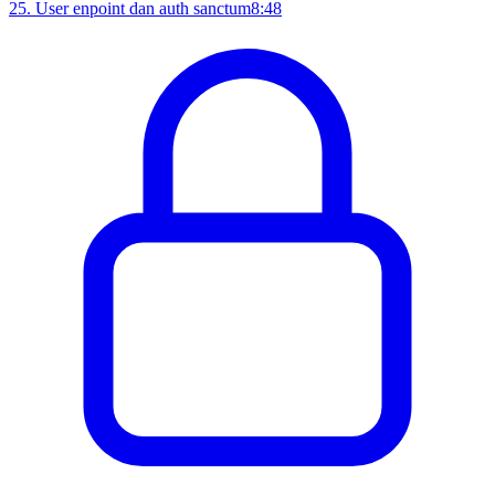
25
.
User enpoint dan auth sanctum
8:48