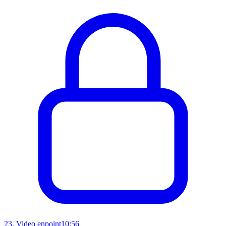
23
.
Video enpoint
10:56