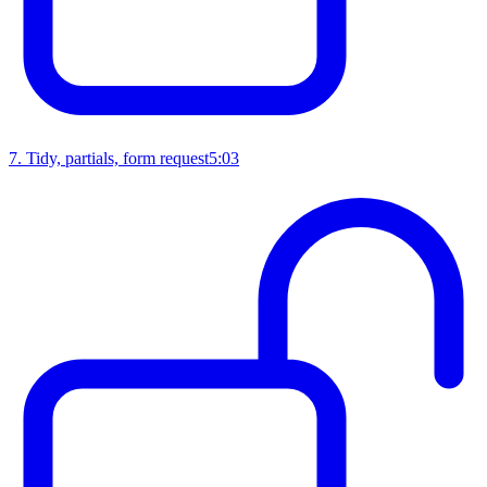
7
.
Tidy, partials, form request
5:03