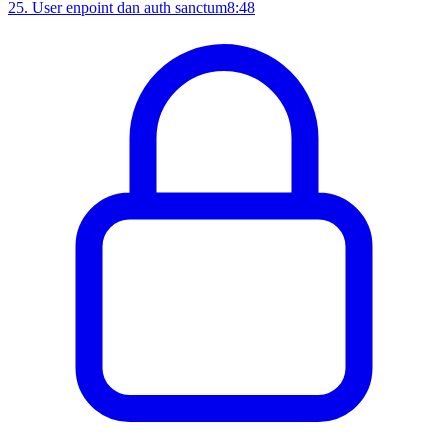
25
.
User enpoint dan auth sanctum
8:48