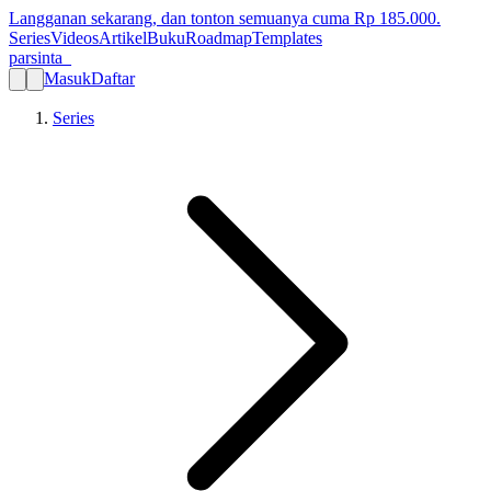
Langganan sekarang, dan tonton semuanya cuma Rp
185.000
.
Series
Videos
Artikel
Buku
Roadmap
Templates
parsinta_
Masuk
Daftar
Series