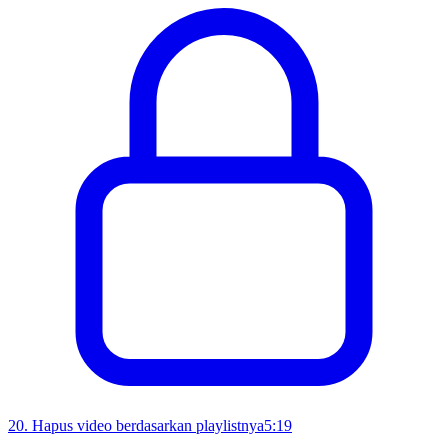
20
.
Hapus video berdasarkan playlistnya
5:19