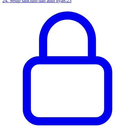
24
.
Setup sanctum dan auth nya
8:23