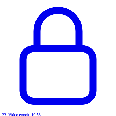
23
.
Video enpoint
10:56