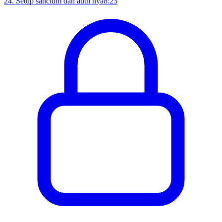
24
.
Setup sanctum dan auth nya
8:23