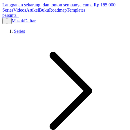
Langganan sekarang, dan tonton semuanya cuma Rp
185.000
.
Series
Videos
Artikel
Buku
Roadmap
Templates
parsinta_
Masuk
Daftar
Series