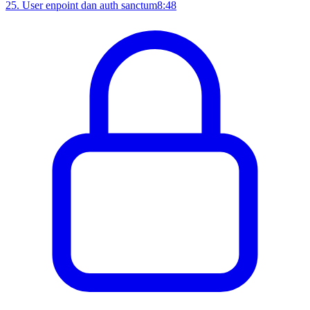
25
.
User enpoint dan auth sanctum
8:48