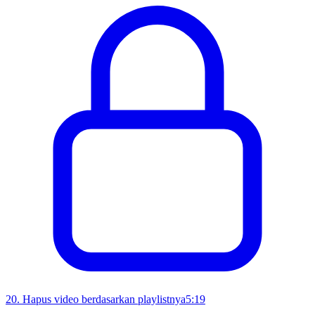
20
.
Hapus video berdasarkan playlistnya
5:19