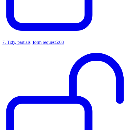
7
.
Tidy, partials, form request
5:03